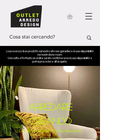
La presenza di un prodotto sul nostro sito non garantisce la sua disponibilità
nei nostri show-room.
Una volta effettuato un ordine sul sito verificheremo la sua disponibilità e
potrai procedere all'acquisto.
ARREDARE
CREANDO
Dar vita ad interni che lasciano
l’impronta