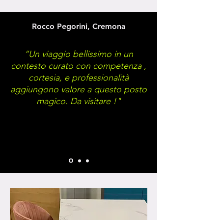
Rocco Pegorini, Cremona
“Un viaggio bellissimo in un
contesto curato con competenza ,
cortesia, e professionalità
aggiungono valore a questo posto
magico. Da visitare !"