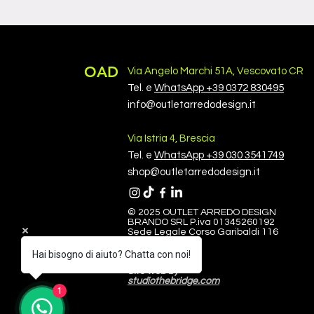
OAD
Via Angelo Marchi 51A, Vescovato CR
Tel. e
WhatsApp +39 0372 830495
info@outletarredodesign.it
Via Istria 4, Brescia
Tel. e
WhatsApp +39 030 3541749
shop@outletarredodesign.it
© 2025 OUTLET ARREDO DESIGN
BRANDO SRL P.iva 01345260192
Sede Legale Corso Garibaldi 116
26100 Cremona
Hai bisogno di aiuto? Chatta con noi!
Sito web by
studiothebridge.com
1