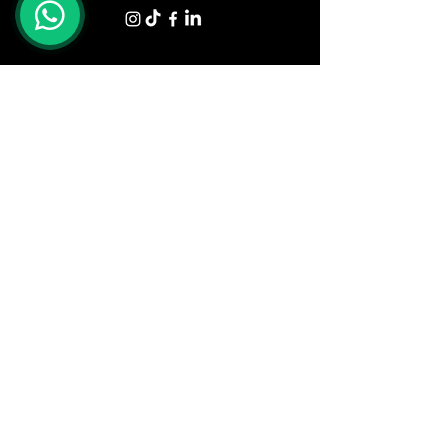
Shop
Tavoli
Sedute
Divani
Poltrone
Letti e Materassi
Zona Giorno
Zona Notte
Illuminazione
Armadi
Complementi
Ufficio