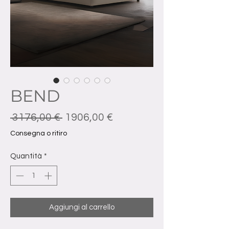
BEND
Prezzo regolare
Prezzo scontato
 3176,00 € 
1906,00 €
Consegna o ritiro
Quantità
*
Aggiungi al carrello