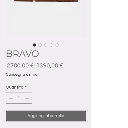
BRAVO
Prezzo regolare
Prezzo scontato
 2780,00 € 
1390,00 €
Consegna o ritiro
Quantità
*
Aggiungi al carrello