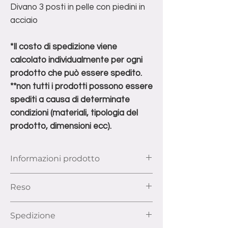
Divano 3 posti in pelle con piedini in
acciaio
*Il costo di spedizione viene
calcolato individualmente per ogni
prodotto che può essere spedito.
**non tutti i prodotti possono essere
spediti a causa di determinate
condizioni (materiali, tipologia del
prodotto, dimensioni ecc).
Informazioni prodotto
Dimensioni: Larghezza 226 cm,
Reso
Profondità 73 cm, Altezza 88 cm
Ai sensi dell’articolo 52 e seguenti del
Spedizione
Codice del Consumo, hai il diritto di