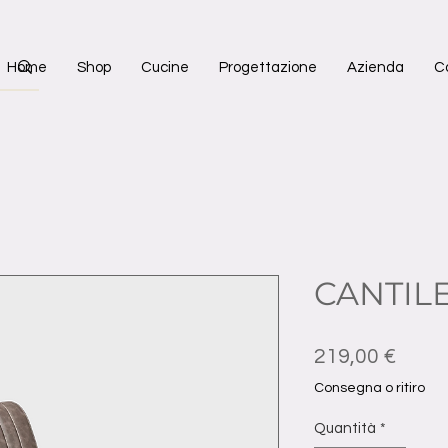
Home
Shop
Cucine
Progettazione
Azienda
C
CANTIL
Prez
219,00 €
Consegna o ritiro
Quantità
*