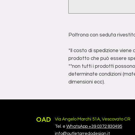
Poltrona con seduta rivestita
*Il costo di spedizione viene
prodotto che può essere spe
**non tutti i prodotti posson
determinate condizioni (mater
dimensioni ecc).
OAD
Via Angelo Marchi 51A, Vescovato CR
Tel. e
WhatsApp +39 0372 830495
info@outletarredodesign.it