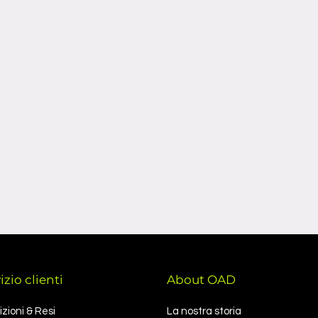
no essere adeguatamente
pedizione di ritorno, in modo da
ti possono essere spediti a causa
ante il trasporto.
zioni (materiali, tipologia del
 ecc).
izio clienti
About OAD
zioni & Resi
La nostra storia