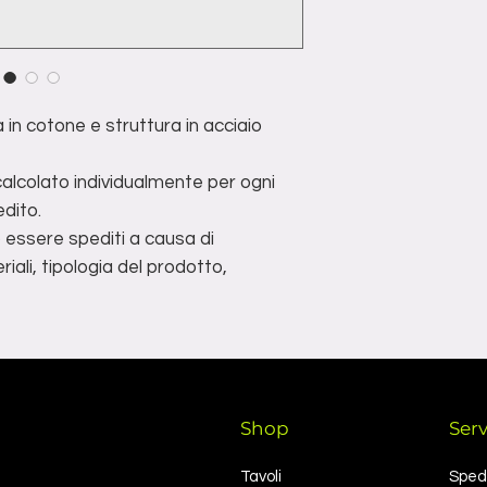
I prodotti devo
spedito.
imballati per la s
**non tutti i prodot
evitare danni dur
di determinate condi
prodotto, dimensioni
 in cotone e struttura in acciaio
 calcolato individualmente per ogni
dito.
o essere spediti a causa di
iali, tipologia del prodotto,
Shop
Serv
Tavoli
Spedi