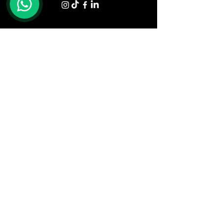
Shop
Tavoli
Sedute
Divani
Poltrone
Letti e Materassi
Zona Giorno
Zona Notte
Illuminazione
Armadi
Complementi
Ufficio