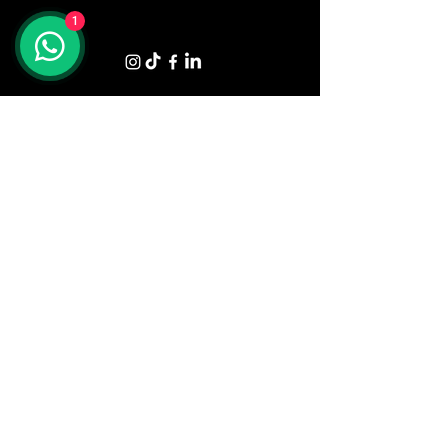
1
Shop
Tavoli
Sedute
Divani
Poltrone
Letti e Materassi
Zona Giorno
Zona Notte
Illuminazione
Armadi
Complementi