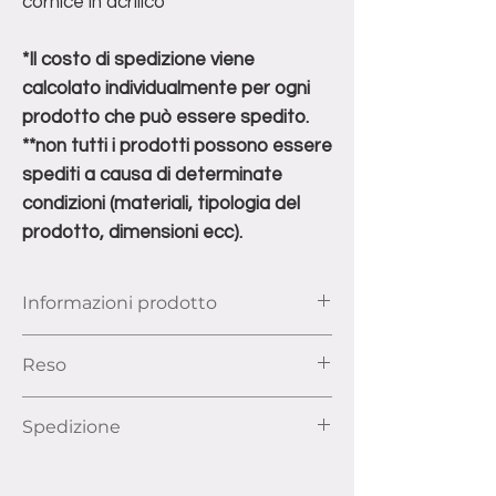
cornice in acrilico
*Il costo di spedizione viene
calcolato individualmente per ogni
prodotto che può essere spedito.
**non tutti i prodotti possono essere
spediti a causa di determinate
condizioni (materiali, tipologia del
prodotto, dimensioni ecc).
Informazioni prodotto
Dimensioni: Larghezza 80 cm, Altezza
Reso
80cm, Profondità 3,3cm
Ai sensi dell’articolo 52 e seguenti del
Spedizione
Codice del Consumo, hai il diritto di
recedere dal contratto di acquisto entro
La consegna di ogni prodotto verrà
14 giorni lavorativi dalla data di ricezione
valutata dai nostri addetti. Avvenuta la