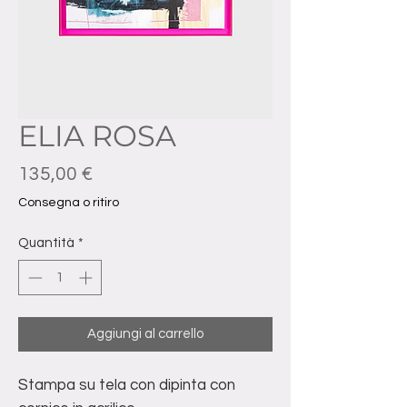
ELIA ROSA
Prezzo
135,00 €
Consegna o ritiro
Quantità
*
Aggiungi al carrello
Stampa su tela con dipinta con