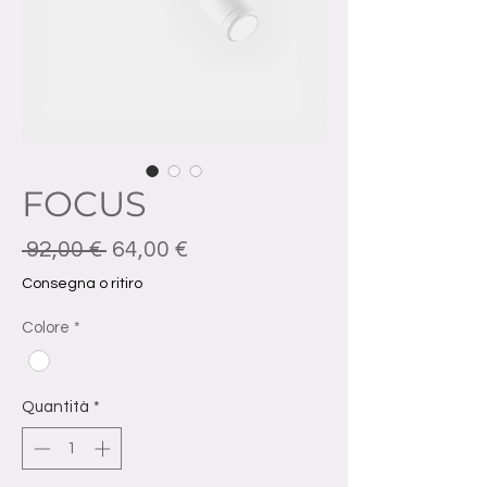
FOCUS
Prezzo regolare
Prezzo scontato
 92,00 € 
64,00 €
Consegna o ritiro
Colore
*
Quantità
*