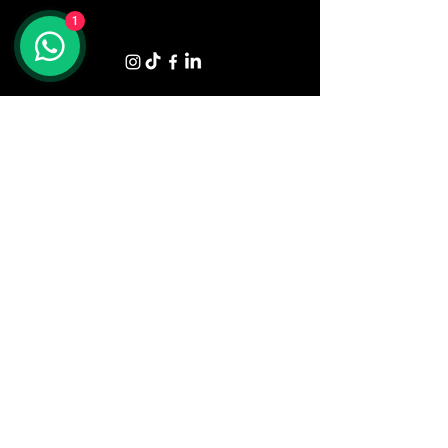
1
Shop
Tavoli
Sedute
Divani
Poltrone
Letti e Materassi
Zona Giorno
Zona Notte
Illuminazione
Armadi
Complementi