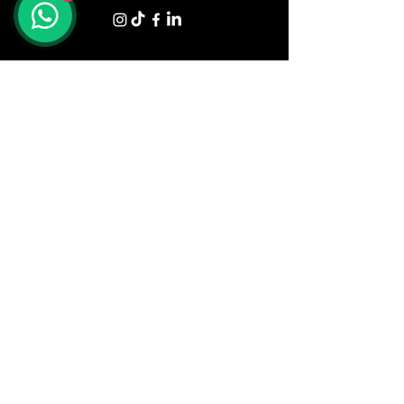
Shop
Tavoli
Sedute
Divani
Poltrone
Letti e Materassi
Zona Giorno
Zona Notte
Illuminazione
Armadi
Complementi
Ufficio