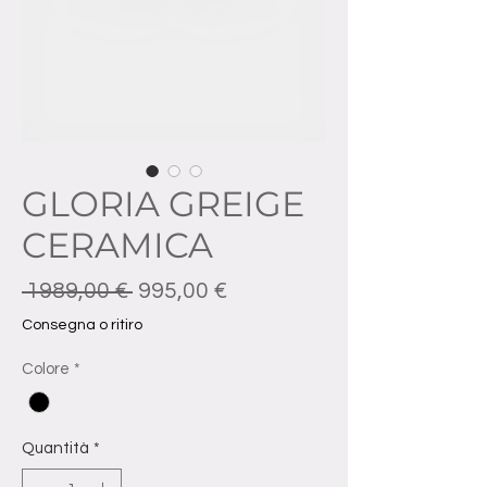
GLORIA GREIGE
CERAMICA
Prezzo regolare
Prezzo scontato
 1989,00 € 
995,00 €
Consegna o ritiro
Colore
*
Quantità
*