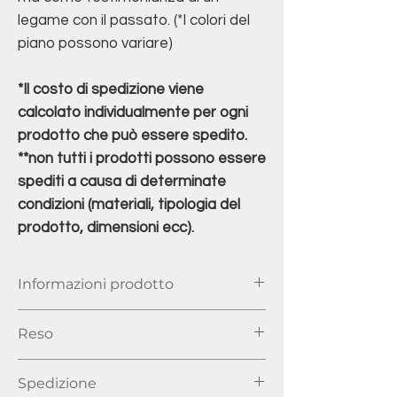
legame con il passato. (*I colori del
piano possono variare)
*Il costo di spedizione viene
calcolato individualmente per ogni
prodotto che può essere spedito.
**non tutti i prodotti possono essere
spediti a causa di determinate
condizioni (materiali, tipologia del
prodotto, dimensioni ecc).
Informazioni prodotto
Dimensioni piccolo: Lunghezza 200-
Reso
300(allungato) cm x Larghezza 90 cm x
Altezza 78 cm
Ai sensi dell’articolo 52 e seguenti del
Materiale: Legno riciclato decapato e
Spedizione
Codice del Consumo, hai il diritto di
levigato, ferro.