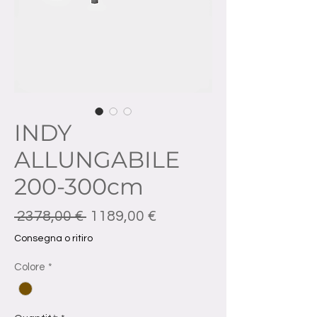
INDY
ALLUNGABILE
200-300cm
Prezzo regolare
Prezzo scontato
 2378,00 € 
1189,00 €
Consegna o ritiro
Colore
*