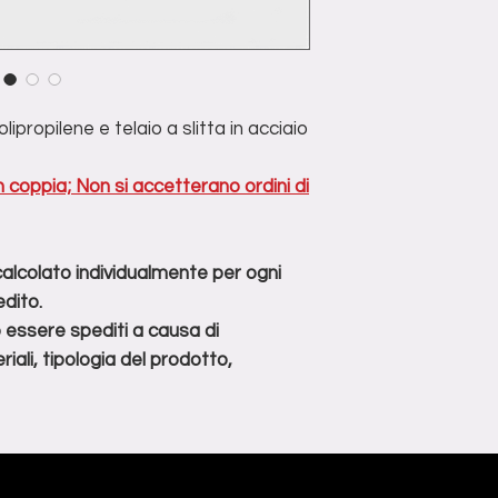
usura o danni;
allegato di fattura o
Tutti gli accessor
*Il costo di spedizio
originali devono e
individualmente per
I prodotti devo
spedito.
imballati per la s
**non tutti i prodot
ipropilene e telaio a slitta in acciaio
evitare danni dur
di determinate condi
prodotto, dimensioni
 coppia; Non si accetterano ordini di
 calcolato individualmente per ogni
dito.
o essere spediti a causa di
iali, tipologia del prodotto,