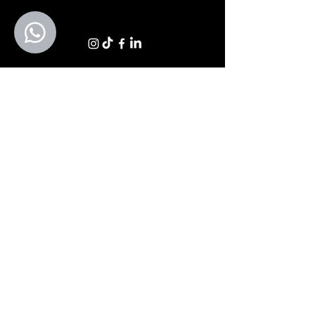
Shop
Tavoli
Sedute
Divani
Poltrone
Letti e Materassi
Zona Giorno
Zona Notte
Illuminazione
Armadi
Complementi