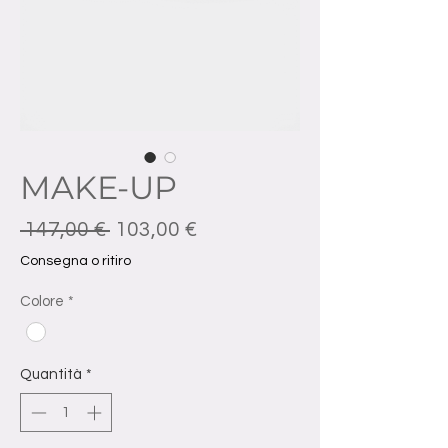
MAKE-UP
Prezzo regolare
Prezzo scontato
 147,00 € 
103,00 €
Consegna o ritiro
Colore
*
Quantità
*