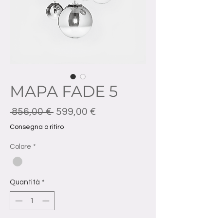
MAPA FADE 5
Prezzo regolare
Prezzo scontato
 856,00 € 
599,00 €
Consegna o ritiro
Colore
*
Quantità
*