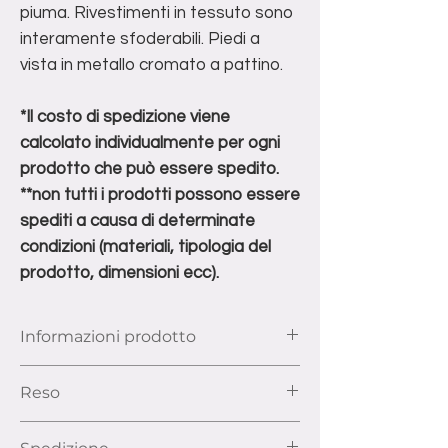
piuma. Rivestimenti in tessuto sono
interamente sfoderabili. Piedi a
vista in metallo cromato a pattino.
*Il costo di spedizione viene
calcolato individualmente per ogni
prodotto che può essere spedito.
**non tutti i prodotti possono essere
spediti a causa di determinate
condizioni (materiali, tipologia del
prodotto, dimensioni ecc).
Informazioni prodotto
Dimensioni: L 96 X P 100 X H 86
Reso
Rivestimento: tessuto
Ai sensi dell’articolo 52 e seguenti del