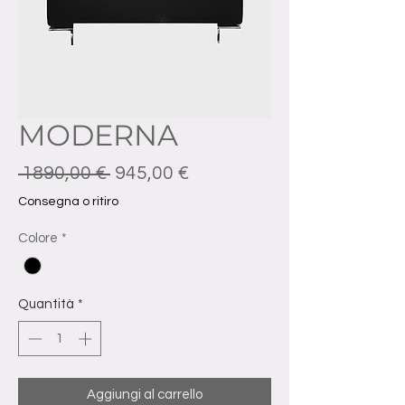
MODERNA
Prezzo regolare
Prezzo scontato
 1890,00 € 
945,00 €
Consegna o ritiro
Colore
*
Quantità
*
Aggiungi al carrello