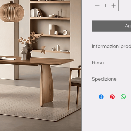
Agg
Informazioni pro
Dimensioni: larghez
Reso
altezza 76 cm
Ai sensi dell’articol
Spedizione
Consumo, hai il dirit
acquisto entro 14 gio
La consegna di ogni
ricezione dei prodot
nostri addetti. Avve
I prodotti devono 
di consegna articolo
stato in cui sono 
nostri show-room, sp
usura o danni;
allegato di fattura o
Tutti gli accessor
*Il costo di spedizio
originali devono e
individualmente per