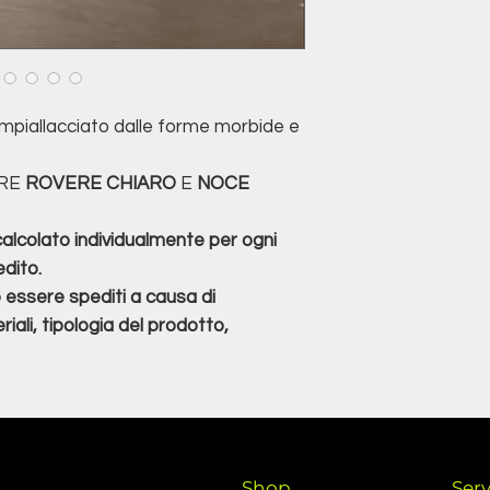
I prodotti devo
spedito.
imballati per la s
**non tutti i prodot
evitare danni dur
di determinate condi
prodotto, dimensioni
impiallacciato dalle forme morbide e
URE
ROVERE CHIARO
E
NOCE
 calcolato individualmente per ogni
dito.
o essere spediti a causa di
iali, tipologia del prodotto,
Shop
Serv