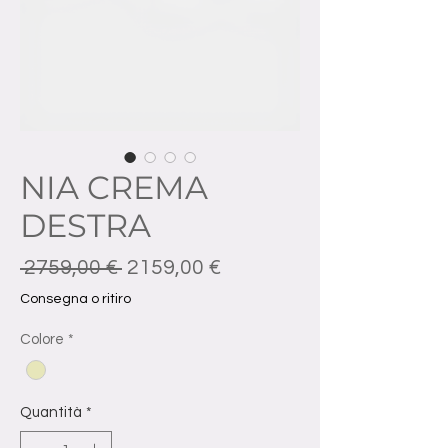
NIA CREMA
DESTRA
Prezzo regolare
Prezzo scontato
 2759,00 € 
2159,00 €
Consegna o ritiro
Colore
*
Quantità
*