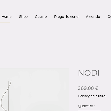
Home
Shop
Cucine
Progettazione
Azienda
C
NODI
Prez
369,00 €
Consegna o ritiro
Quantità
*