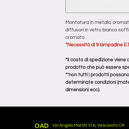
Montatura in metallo cromat
diffusori in vetro bianco sof
cromato.
*Necessità di 9 lampadine 
*Il costo di spedizione viene
prodotto che può essere spe
**non tutti i prodotti posson
determinate condizioni (mater
dimensioni ecc).
OAD
Via Angelo Marchi 51A, Vescovato CR