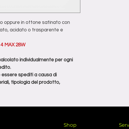
I prodotti devo
spedito.
imballati per la s
**non tutti i prodot
evitare danni dur
di determinate condi
o oppure in ottone satinato con
prodotto, dimensioni
fiato, acidato o trasparente e
E14 MAX 28W
 calcolato individualmente per ogni
dito.
o essere spediti a causa di
iali, tipologia del prodotto,
Shop
Serv