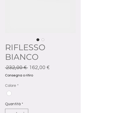
RIFLESSO
BIANCO
Prezzo regolare
Prezzo scontato
 232,00 € 
162,00 €
Consegna o ritiro
Colore
*
Quantità
*