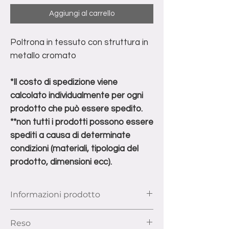
Aggiungi al carrello
Poltrona in tessuto con struttura in
metallo cromato
*Il costo di spedizione viene
calcolato individualmente per ogni
prodotto che può essere spedito.
**non tutti i prodotti possono essere
spediti a causa di determinate
condizioni (materiali, tipologia del
prodotto, dimensioni ecc).
Informazioni prodotto
Dimensioni: Larghezza 60 cm x
Reso
Profondità 54 cm x Altezza 72 cm