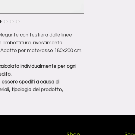
I prodotti devo
spedito.
imballati per la s
**non tutti i prodot
evitare danni dur
di determinate condi
prodotto, dimensioni
legante con testiera dalle linee
 l'imbottitura, rivestimento
o. Adatto per materasso 180x200 cm.
 calcolato individualmente per ogni
dito.
o essere spediti a causa di
iali, tipologia del prodotto,
Shop
Serv