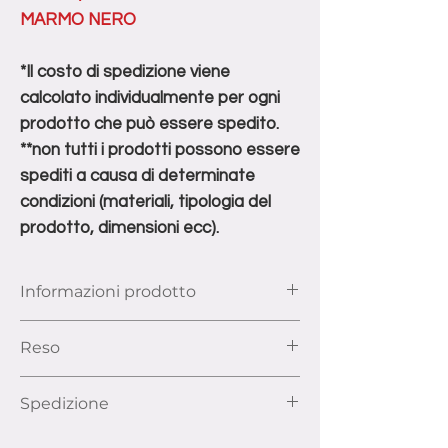
MARMO NERO
*Il costo di spedizione viene
calcolato individualmente per ogni
prodotto che può essere spedito.
**non tutti i prodotti possono essere
spediti a causa di determinate
condizioni (materiali, tipologia del
prodotto, dimensioni ecc).
Informazioni prodotto
Dimensioni: larghezza 140/170/200 cm,
Reso
profondità 90 cm, altezza 75 cm
Ai sensi dell’articolo 52 e seguenti del
Spedizione
Codice del Consumo, hai il diritto di
recedere dal contratto di acquisto entro
La consegna di ogni prodotto verrà