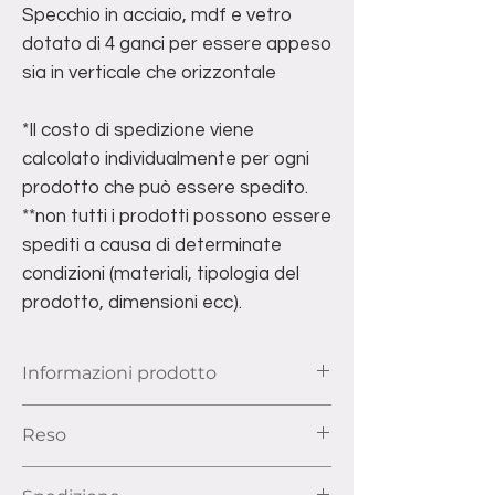
Specchio in acciaio, mdf e vetro
dotato di 4 ganci per essere appeso
sia in verticale che orizzontale
*Il costo di spedizione viene
calcolato individualmente per ogni
prodotto che può essere spedito.
**non tutti i prodotti possono essere
spediti a causa di determinate
condizioni (materiali, tipologia del
prodotto, dimensioni ecc).
Informazioni prodotto
Dimensioni: Larghezza 80cm, Profondità
Reso
1,5 cm, Altezza 170cm
Ai sensi dell’articolo 52 e seguenti del