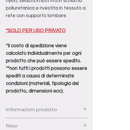
nylon, seduta imbottita in schiuma
poliuretanica e rivestita in tessuto a
rete con supporto lombare.
*SOLO PER USO PRIVATO
*Il costo di spedizione viene
calcolato individualmente per ogni
prodotto che può essere spedito.
**non tutti i prodotti possono essere
spediti a causa di determinate
condizioni (materiali, tipologia del
prodotto, dimensioni ecc).
Informazioni prodotto
Dimensioni: Larghezza 54cm, Profondità
Reso
49cm, Altezza 92,5cm